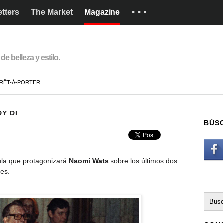
···
tters
The Market
Magazine
Marcas
Cómo funciona
de belleza y estilo.
English
RÊT-À-PORTER
Y DI
BÚS
cula que protagonizará
Naomi Wats
sobre los últimos dos
les.