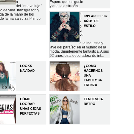
n
Espero que os guste
del ' nuevo lujo '
y que lo disfrutéis.
ilo de vida transgresor y
Ic
ega de la mano de los
IRIS APFEL: 92
o
de la marca suiza Philipp
AÑOS DE
n
ESTILO
o
vi
vo
d
e la industria y
'ave del paraíso' en el mundo de la
moda. Simplemente fantástica. A sus
92 años, esta decoradora de int...
LOOKS
¿CÓMO
NAVIDAD
HACERNOS
UNA
FABULOSA
TRENZA
CORSÉ?
CÓMO
TENDENCIA
LOGRAR
RETRO
UNAS CEJAS
PERFECTAS