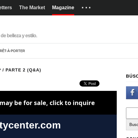
···
tters
The Market
Magazine
Marcas
Cómo funciona
de belleza y estilo.
English
RÊT-À-PORTER
 / PARTE 2 (Q&A)
BÚS