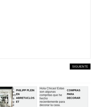
SIGUIENTE
L
Hola Chicas! Estas
PHILIPP PLEIN
COMPRAS
a
son algunas
EN
PARA
im
compritas que he
ABRETUCLOS
DECORAR
a
hecho
g
recientemente para
ET
e
decorar la casa.