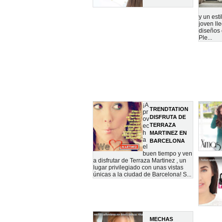
y un est
joven ll
diseños 
Ple...
¡A
TRENDTATION
pr
DISFRUTA DE
ov
TERRAZA
ec
h
MARTINEZ EN
a
BARCELONA
el
buen tiempo y ven
a disfrutar de Terraza Martinez , un
lugar privilegiado con unas vistas
únicas a la ciudad de Barcelona! S...
MECHAS