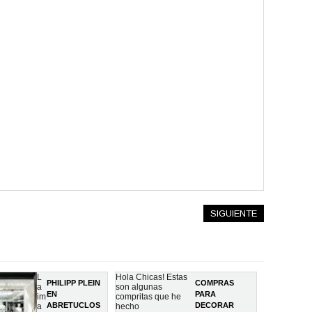
SIGUIENTE
L
Hola Chicas! Estas
PHILIPP PLEIN
COMPRAS
a
son algunas
EN
PARA
im
compritas que he
ABRETUCLOS
DECORAR
a
hecho