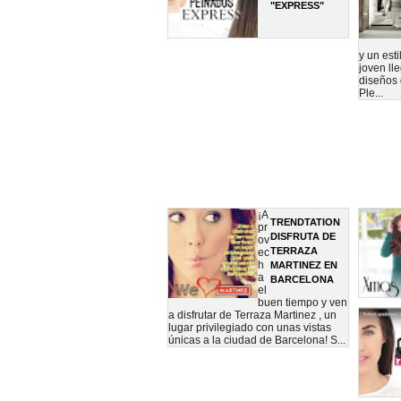
"EXPRESS"
y un est
joven ll
diseños 
Ple...
¡A
TRENDTATION
pr
DISFRUTA DE
ov
TERRAZA
ec
h
MARTINEZ EN
a
BARCELONA
el
buen tiempo y ven
a disfrutar de Terraza Martinez , un
lugar privilegiado con unas vistas
únicas a la ciudad de Barcelona! S...