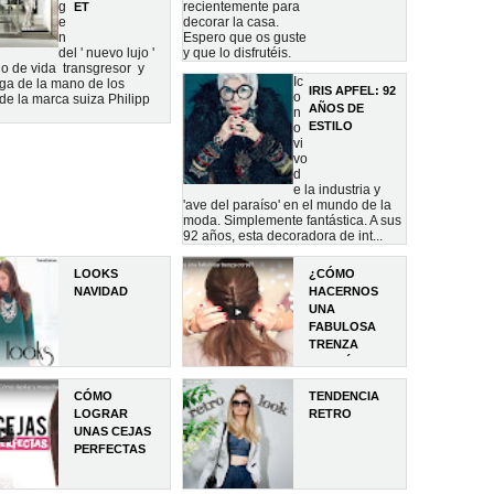
g
recientemente para
ET
e
decorar la casa.
n
Espero que os guste
del ' nuevo lujo '
y que lo disfrutéis.
ilo de vida transgresor y
Ic
ega de la mano de los
IRIS APFEL: 92
o
de la marca suiza Philipp
AÑOS DE
n
ESTILO
o
vi
vo
d
e la industria y
'ave del paraíso' en el mundo de la
moda. Simplemente fantástica. A sus
92 años, esta decoradora de int...
LOOKS
¿CÓMO
NAVIDAD
HACERNOS
UNA
FABULOSA
TRENZA
CORSÉ?
CÓMO
TENDENCIA
LOGRAR
RETRO
UNAS CEJAS
PERFECTAS