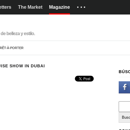
···
tters
The Market
Magazine
Marcas
Cómo funciona
de belleza y estilo.
English
RÊT-À-PORTER
ISE SHOW IN DUBAI
BÚS