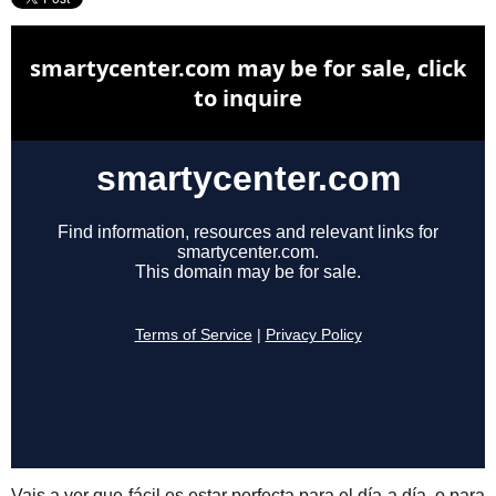
Vais a ver que fácil es estar perfecta para el día a día, o para