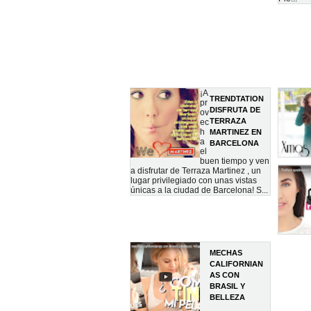
¡A
TRENDTATION
pr
DISFRUTA DE
ov
TERRAZA
ec
h
MARTINEZ EN
a
BARCELONA
el
buen tiempo y ven
a disfrutar de Terraza Martinez , un
lugar privilegiado con unas vistas
únicas a la ciudad de Barcelona! S...
MECHAS
CALIFORNIAN
AS CON
BRASIL Y
BELLEZA