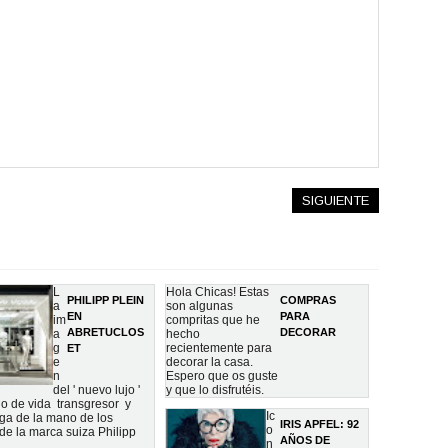
SIGUIENTE
L
Hola Chicas! Estas
PHILIPP PLEIN
COMPRAS
a
son algunas
EN
PARA
im
compritas que he
ABRETUCLOS
DECORAR
a
hecho
g
recientemente para
ET
e
decorar la casa.
n
Espero que os guste
del ' nuevo lujo '
y que lo disfrutéis.
ilo de vida transgresor y
Ic
ega de la mano de los
IRIS APFEL: 92
o
de la marca suiza Philipp
AÑOS DE
n