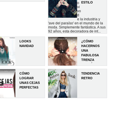
ESTILO
o
vi
vo
d
e la industria y
'ave del paraíso' en el mundo de la
moda. Simplemente fantástica. A sus
92 años, esta decoradora de int...
LOOKS
¿CÓMO
NAVIDAD
HACERNOS
UNA
FABULOSA
TRENZA
CORSÉ?
CÓMO
TENDENCIA
LOGRAR
RETRO
UNAS CEJAS
PERFECTAS