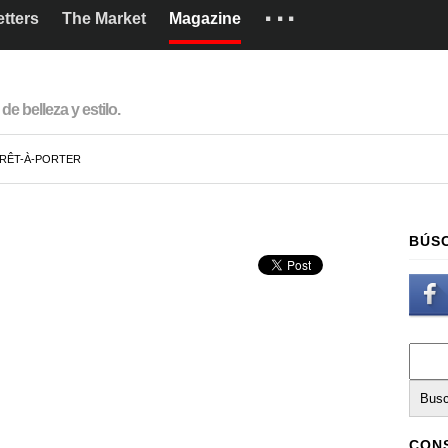
···
tters
The Market
Magazine
Marcas
Cómo funciona
de belleza y estilo.
English
RÊT-À-PORTER
BÚS
CONS