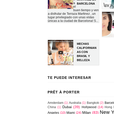
a
BARCELONA
el
buen tiempo y ven
a disfrutar de Terraza Martinez , un
lugar privilegiado con unas vistas
únicas a la ciudad de Barcelona! S...
MECHAS
CALIFORNIAN
AS CON
BRASIL Y
BELLEZA
TE PUEDE INTERESAR
PRÊT À PORTER
Amsterdam
(1)
Australia
(1)
Bangkok
(2)
Barce
Dubai
(39)
China
(1)
Hollywood
(14)
Hong 
New Y
Milan
(83)
Angeles
(10)
Miami
(24)