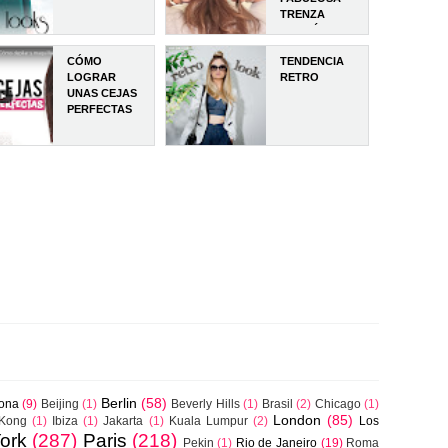
TRENZA
CORSÉ?
CÓMO
TENDENCIA
LOGRAR
RETRO
UNAS CEJAS
PERFECTAS
Berlin
(58)
lona
(9)
Beijing
(1)
Beverly Hills
(1)
Brasil
(2)
Chicago
(1)
London
(85)
Kong
(1)
Ibiza
(1)
Jakarta
(1)
Kuala Lumpur
(2)
Los
ork
(287)
Paris
(218)
Pekin
(1)
Rio de Janeiro
(19)
Roma