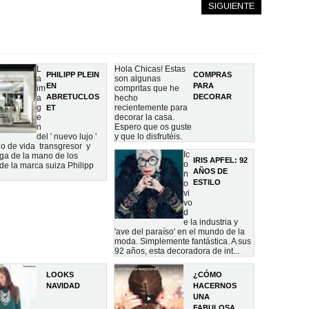
SIGUIENTE
L
Hola Chicas! Estas
PHILIPP PLEIN
COMPRAS
a
son algunas
EN
PARA
im
compritas que he
ABRETUCLOS
DECORAR
a
hecho
g
recientemente para
ET
e
decorar la casa.
n
Espero que os guste
del ' nuevo lujo '
y que lo disfrutéis.
ilo de vida transgresor y
Ic
ega de la mano de los
IRIS APFEL: 92
o
de la marca suiza Philipp
AÑOS DE
n
ESTILO
o
vi
vo
d
e la industria y
'ave del paraíso' en el mundo de la
moda. Simplemente fantástica. A sus
92 años, esta decoradora de int...
LOOKS
¿CÓMO
NAVIDAD
HACERNOS
UNA
FABULOSA