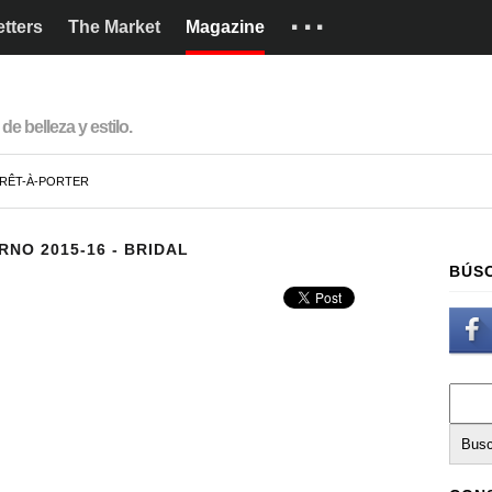
···
tters
The Market
Magazine
Marcas
Cómo funciona
de belleza y estilo.
English
RÊT-À-PORTER
NO 2015-16 - BRIDAL
BÚS