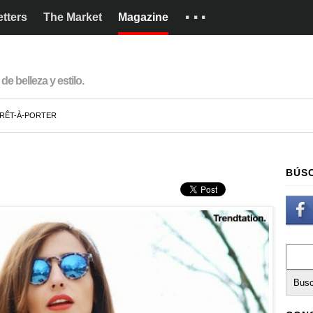
···
tters
The Market
Magazine
Marcas
Cómo funciona
de belleza y estilo.
English
RÊT-À-PORTER
BÚS