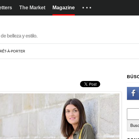
···
tters
The Market
Magazine
Marcas
Cómo funciona
de belleza y estilo.
English
RÊT-À-PORTER
BÚS