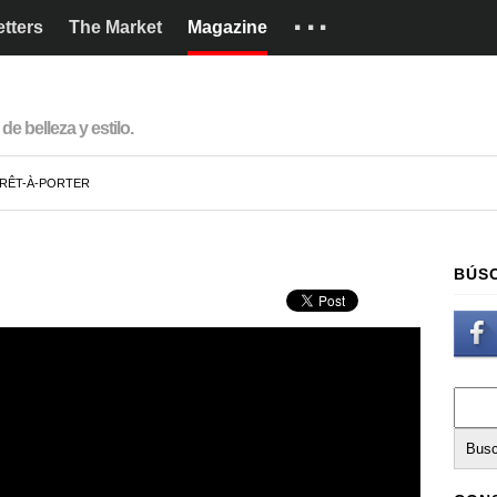
···
tters
The Market
Magazine
Marcas
Cómo funciona
de belleza y estilo.
English
RÊT-À-PORTER
BÚS