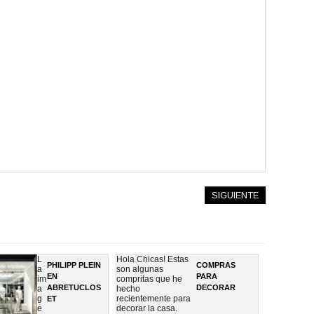
SIGUIENTE
L
Hola Chicas! Estas
PHILIPP PLEIN
COMPRAS
a
son algunas
EN
PARA
im
compritas que he
ABRETUCLOS
DECORAR
a
hecho
g
recientemente para
ET
e
decorar la casa.