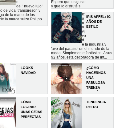
n
Espero que os guste
del ' nuevo lujo '
y que lo disfrutéis.
ilo de vida transgresor y
Ic
ega de la mano de los
IRIS APFEL: 92
o
de la marca suiza Philipp
AÑOS DE
n
ESTILO
o
vi
vo
d
e la industria y
'ave del paraíso' en el mundo de la
moda. Simplemente fantástica. A sus
92 años, esta decoradora de int...
LOOKS
¿CÓMO
NAVIDAD
HACERNOS
UNA
FABULOSA
TRENZA
CORSÉ?
CÓMO
TENDENCIA
LOGRAR
RETRO
UNAS CEJAS
PERFECTAS