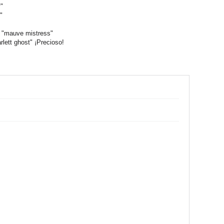
y"
"
ono "mauve mistress"
arlett ghost" ¡Precioso!