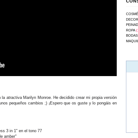
CONS
COSMÉ
DECOR
PEINA
ROPA
(
BODAS
MAQUI
n la atractiva Marilyn Monroe. He decidido crear mi propia versión
unos pequeños cambios ;) ¡Espero que os guste y lo pongáis en
ess 3 in 1" en el tono 77
tle amber"