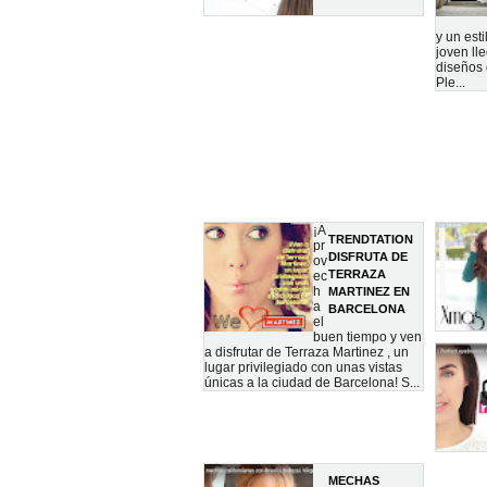
y un est
joven ll
diseños 
Ple...
¡A
TRENDTATION
pr
DISFRUTA DE
ov
TERRAZA
ec
h
MARTINEZ EN
a
BARCELONA
el
buen tiempo y ven
a disfrutar de Terraza Martinez , un
lugar privilegiado con unas vistas
únicas a la ciudad de Barcelona! S...
MECHAS